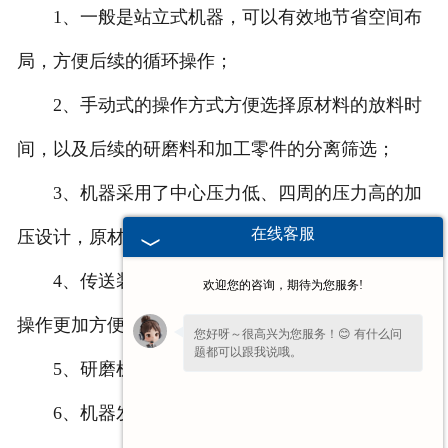
1、一般是站立式机器，可以有效地节省空间布
局，方便后续的循环操作；
2、手动式的操作方式方便选择原材料的放料时
间，以及后续的研磨料和加工零件的分离筛选；
3、机器采用了中心压力低、四周的压力高的加
在线客服
压设计，原材料可以比较好分放入进去；
4、传送装置频率可以通过手动进行调控；人为
欢迎您的咨询，期待为您服务!
操作更加方便；
您好呀～很高兴为您服务！😊 有什么问
题都可以跟我说哦。
5、研磨机的研磨效果比较好，满意率比较高；
您好，在线客服已就位，方便说下需求
6、机器发生故障时方便维修。
吗？我快速帮您对接处理。